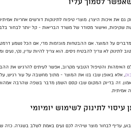
שאפשר לסמוך עליו
ק גם את איכות היצרן. מוצרי טיפוח לתינוקות דורשים אחריות אמיתית
ת שקיפות, ואישור מסודר של משרד הבריאות - קל יותר לבחור בלב 
ברים על המוצר. אם ההבטחות מוגזמות מדי, אם הכל נשמע דרמטי א
ב לתינוק לא צריך להבטיח ניסים. הוא צריך להיות עדין, נקי, נעים ומד
ם האימהות והטיפול הטבעי מקרוב, אפשר לעיתים להרגיש את ההבד
וק
, אלא באופן שבו בנו את המוצר - מתוך מחשבה על עור רגיש, על ר
ל אמון. זה בדיוק המקום שבו קסם השמן מדבר בשפה שהרבה אמהו
 אמיתית.
 עיסוי לתינוק לשימוש יומיומי
ע, עדיף לבחור מוצר שיהיה לכם נעים באמת לשלב בשגרה. כזה שנ