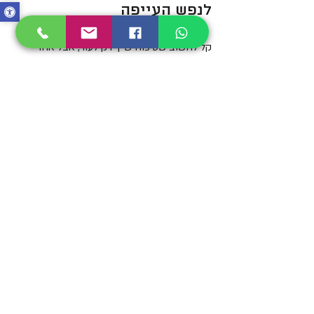
לנפש העייפה
קל לחשוב שטיפוח שייך רק לעור, אבל אחרי 
לידה הנפש והגוף יושבים קרוב מאוד זה לזה. 
כשאת עייפה, מוצפת או מרגישה שקופה בתוך 
שגרת ההאכלה, הכביסות והבכי, לפעמים מגע 
נעים בעור מזכיר לך שאת עדיין כאן.
זה לא חייב להיראות כמו ספא ביתי. לפעמים 
טיפוח הוא פשוט לבחור סבון שמריח לך טוב, 
למרוח ידיים לפני השינה, או להניח קרם ליד הכיור 
כדי שתפגשי אותו בין שטיפת בקבוקים אחת 
לשנייה. ההשפעה של הרגלים קטנים מצטברת 
דווקא כשהימים מרגישים חסרי צורה.
אם יש לך אפשרות, נסי לבנות לעצמך עוגן קטן 
וקבוע. בוקר עם שטיפת פנים וקרם, או ערב עם 
שמן גוף ונשימה עמוקה. כשהטיפוח הופך לעוגן 