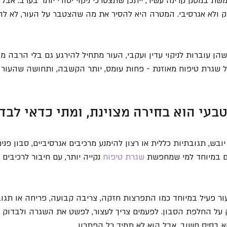
במסנן קרינה עשיר, ייתכן שתצטרכי ניקוי יסודי יותר בערב. אבל ג
יק ולא אגרסיבי. המטרה היא להסיר את מה שהצטבר על העור, לא לה
ן עוברות לניקוי עדין ועקבי, העור מתחיל להירגע גם בלי הרבה מוצר
שגרת טיפוח מאוזנת - פחות עומס, יותר הקשבה, ותחושה שהעור סו
טבעי הוא בחירה מצוינת, ומתי כדאי לבד
בש, תגובתיות כללית או רצון להימנע מרכיבים אגרסיביים, סבון פנים
ם במיוחד למי שמחפשת 
שגרת טיפוח
 נקייה יותר, עם חיבור לרכיבים
עור פעיל במיוחד כמו התפרצות חזקה, צריבה קבועה, פריחה או תגו
 על החלפת הסבון. לפעמים צריך לעצור, לפשט את השגרה ולבדוק ל
וא בסיס חשוב, אבל הוא לא תמיד כל הפתרון.