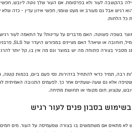
לה בהקשבה לעור ולא בפרסומת. אם העור שלך נוטה ליובש, חפשי 
וא רגיש אבל גם מעורב או מעט שומני, חפשי איזון עדין - כזה שלא י
ת כל הלחות.
וצר בשפה פשוטה. האם מדברים על עדינות? על התאמה לעור רגיש?
מוכרים כמו קלנדולה, קמומיל, חוחובה 
ג מסביר בצורה פתוחה מה יש במוצר וגם מה אין בו, קל יותר להרג
ת רבה, תמיד כדאי להתחיל בזהירות. נסי פעם ביום, בכמות קטנה, וב
שטיפה אלא גם שעה-שעתיים אחר כך. לפעמים התגובה האמיתית לא 
בש, עקצוץ, חום מקומי או תחושת מתיחה.
בשימוש בסבון פנים לעור רגיש
גיש לא מתאים אם משתמשים בו בצורה שמעמיסה על העור. מים חמים