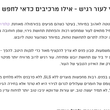
 לעור רגיש - אילו מרכיבים כדאי לחפש
נוטה לאהוב במיוחד, בעיקר כשהם מגיעים בפורמולה מאוזנת. 
קלנדול
יל מתאים לעור שמחפש רכות והפחתת תחושת גירוי, שמן חוחובה מ
 יכולה לתרום לתחושת נוחות, במיוחד כשהעור נוטה ליובש.
 משמעות. סבון פנים לא צריך להקציף מאוד כדי לנקות היטב. להפך - 
 ביד עם תחושת יובש ומתיחה. עור רגיש לרוב מרוויח יותר מניקוי ע
רק את האיזון הטבעי של העור.
כדאי לשים לב גם למה אין בפנים. רבות מחפשות מוצרים ללא SLS, ללא 
מס של חומרים שעלולים לגרום לגירוי היא לא טרנד אלא בחירה הגיונ
, לא תמיד יעשה טוב. יש עורות שדווקא יגיבו טוב יותר לניחוח עדין מ