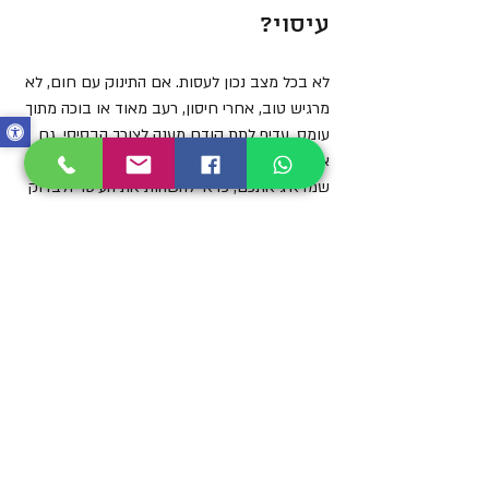
עיסוי?
לא בכל מצב נכון לעסות. אם התינוק עם חום, לא 
מרגיש טוב, אחרי חיסון, רעב מאוד או בוכה מתוך 
עומס, עדיף לתת קודם מענה לצורך הבסיסי. גם 
אם יש גירוי עורי, פצע, פריחה חדשה או כל סימן 
שמדאיג אתכם, כדאי להשהות את העיסוי ולבדוק 
מה נכון.
עוד נקודה חשובה היא לא להפעיל לחץ חזק מדי. 
לפעמים מתוך רצון לעזור בגזים או להרגיע, הורים 
מפעילים יותר כוח ממה שנדמה להם. עיסוי לתינוק 
צריך להיות רך, עוטף ומכבד. זה לא טיפול שרירים, 
אלא שפה של מגע.
למה דווקא טקס קטן וקבוע 
יכול לעשות הבדל גדול