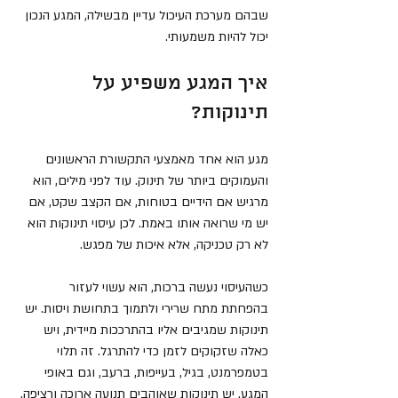
שבהם מערכת העיכול עדיין מבשילה, המגע הנכון 
יכול להיות משמעותי.
איך המגע משפיע על 
תינוקות?
מגע הוא אחד מאמצעי התקשורת הראשונים 
והעמוקים ביותר של תינוק. עוד לפני מילים, הוא 
מרגיש אם הידיים בטוחות, אם הקצב שקט, אם 
יש מי שרואה אותו באמת. לכן עיסוי תינוקות הוא 
לא רק טכניקה, אלא איכות של מפגש.
כשהעיסוי נעשה ברכות, הוא עשוי לעזור 
בהפחתת מתח שרירי ולתמוך בתחושת ויסות. יש 
תינוקות שמגיבים אליו בהתרככות מיידית, ויש 
כאלה שזקוקים לזמן כדי להתרגל. זה תלוי 
בטמפרמנט, בגיל, בעייפות, ברעב, וגם באופי 
המגע. יש תינוקות שאוהבים תנועה ארוכה ורציפה, 