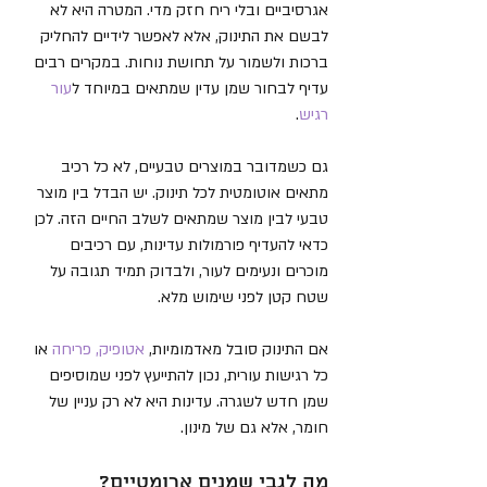
אגרסיביים ובלי ריח חזק מדי. המטרה היא לא 
לבשם את התינוק, אלא לאפשר לידיים להחליק 
ברכות ולשמור על תחושת נוחות. במקרים רבים 
עדיף לבחור שמן עדין שמתאים במיוחד ל
עור 
רגיש
.
גם כשמדובר במוצרים טבעיים, לא כל רכיב 
מתאים אוטומטית לכל תינוק. יש הבדל בין מוצר 
טבעי לבין מוצר שמתאים לשלב החיים הזה. לכן 
כדאי להעדיף פורמולות עדינות, עם רכיבים 
מוכרים ונעימים לעור, ולבדוק תמיד תגובה על 
שטח קטן לפני שימוש מלא.
אם התינוק סובל מאדמומיות, 
אטופיק, פריחה
 או 
כל רגישות עורית, נכון להתייעץ לפני שמוסיפים 
שמן חדש לשגרה. עדינות היא לא רק עניין של 
חומר, אלא גם של מינון.
מה לגבי שמנים ארומטיים?