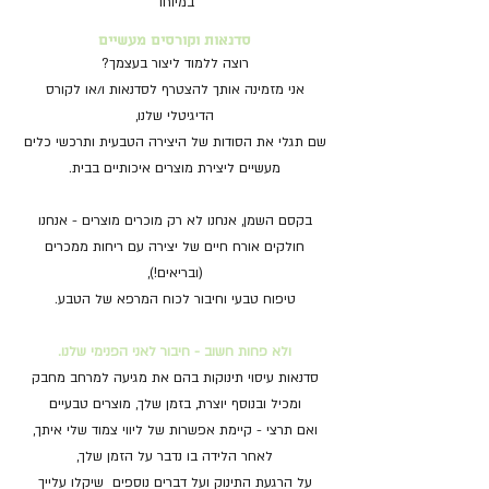
במיוחד
סדנאות וקורסים מעשיים
רוצה ללמוד ליצור בעצמך?
אני מזמינה אותך להצטרף לסדנאות ו/או לקורס
הדיגיטלי שלנו,
שם תגלי את הסודות של היצירה הטבעית ותרכשי כלים
מעשיים ליצירת מוצרים איכותיים בבית.
בקסם השמן, אנחנו לא רק מוכרים מוצרים - אנחנו
חולקים אורח חיים של יצירה עם ריחות ממכרים
(ובריאים!),
טיפוח טבעי וחיבור לכוח המרפא של הטבע.
ולא פחות חשוב - חיבור לאני הפנימי שלנו.
סדנאות עיסוי תינוקות בהם את מגיעה למרחב מחבק
ומכיל ובנוסף יוצרת, בזמן שלך, מוצרים טבעיים
ואם תרצי - קיימת אפשרות של ליווי צמוד שלי איתך,
לאחר הלידה בו נדבר על הזמן שלך,
על הרגעת התינוק ועל דברים נוספים
שיקלו עלייך