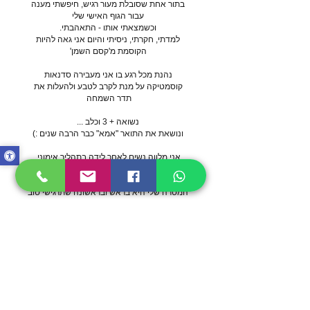
בתור אחת שסובלת מעור רגיש, חיפשתי מענה
עבור הגוף האישי שלי
וכשמצאתי אותו - התאהבתי.
למדתי, חקרתי, ניסיתי והיום אני גאה להיות
הקוסמת מ'קסם השמן'
נהנת מכל רגע בו אני מעבירה סדנאות
קוסמטיקה על מנת לקרב לטבע ולהעלות את
תדר השמחה
נשואה + 3 וכלב ...
ונושאת את התואר "אמא" כבר הרבה שנים :)
אני מלווה נשים לאחר לידה בתהליך אימוני,
מכיל, נטול שיפוטיות ומחבק ומביאה איתי שנות
ניסיון עשירות בעולם ההורות והתינוקות.
המטרה שלי היא בראש ובראשונה שתרגישי טוב
עם עצמך, שתאהבי את מי שאת, שתקשיבי לקול
הפנימי שלך ותסמכי עליו, בנוסף אני אשמח
להיות שם ביצירת קשר עמוק ומיוחד עם ה
BABY שלך, תוך מתן כלים מעשיים להרגעה,
חיזוק הבריאות וההתפתחות שלו
הצצה לקסם