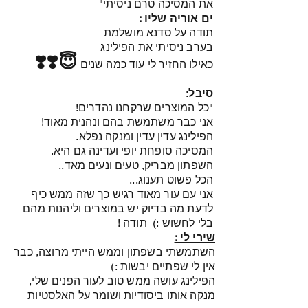
את המסיכה טרם ניסיתי"
ים אוריה שליו :
תודה על סדנא מושלמת
בערב ניסיתי את הפילינג
😇❣️❣️
כאילו החזיר לי עוד כמה שנים
סיבל
:
"כל המוצרים שרקחנו נהדרים!
אני כבר משתמשת בהם ונהנית מאוד!
הפילינג עדין עדין ומנקה נפלא.
המסיכה סופחת יופי ועדינה גם היא.
השפתון מבריק, טעים ונעים מאד..
הכל פשוט תענוג...
אני עם עור מאוד רגיש כך שזה ממש כיף
לדעת מה בדיוק יש במוצרים וליהנות מהם
בלי לחשוש :) תודה !
שירי לי :
השתמשתי בשפתון וממש הייתי מרוצה, כבר
אין לי שפתיים יבשות :)
הפילינג עושה ממש טוב לעור הפנים שלי,
מנקה אותו ביסודיות ושומר על האלסטיות