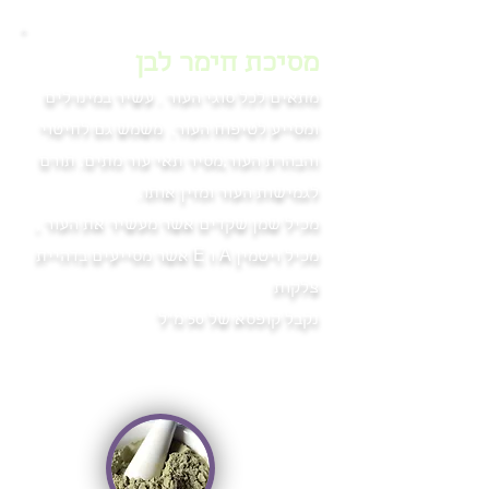
מסיכת חימר לבן
מתאים לכל סוגי העור . עשיר במינרלים
ומסייע לטיפוח העור. משמש גם לחיטוי
והבהרת העור,מסיר תאי עור מתים. תורם
לגמישות העור ומזין אותו.
מכיל שמן שקדים אשר מעשיר את העור ,
מכיל ויטמין A ו E אשר מסייעים בדהיית
צלקות
נקבל קופסא של 50 מ"ל