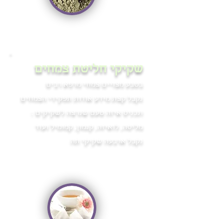
שקיקי חליטת צמחים
בטבע מצויים צמחי מרפא רבים
נקבל קצת מידע אודות תפקידי הצמחים
ונכניס איזה טעם שנרצה לשקיקים :
מליסה, לואיזה, קנמון, קמומיל ועוד
נקבל ארבעה שקיקי תה