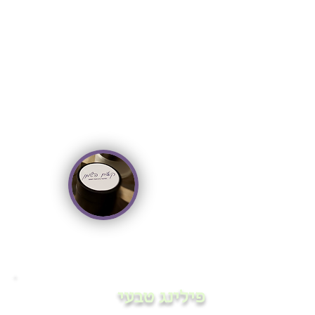
השפתון מגן על השפתיים מסדקים ויובש
וגורם להן להיראות בוהקות וזוהרות
נקבל קופסא של 15 מ"ל
פילינג טבעי