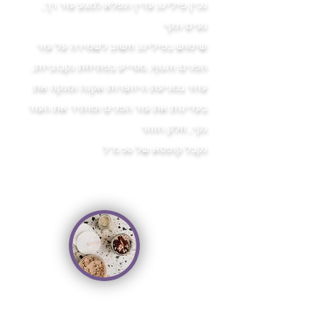
נכין פילינג עדין ונפלא
למגע עור רך,
נעים ונקי
שימוש בפילינג חשוב לשמירה על עור
הפנים והגוף, מסייע בפתיחת נקבוביות,
עוזר במניעת היווצרות אקנה ומנקה את
בעדינות את עור הפנים ומותיר את העור
נקי, חלק וזוהר
נקבל קופסא של 50 מ"ל