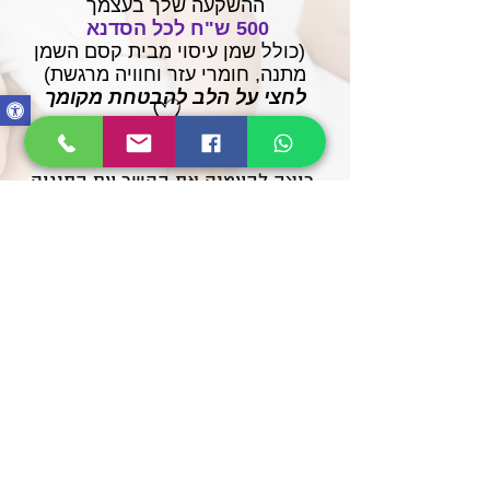
ההשקעה שלך בעצמך
500 ש"ח
לכל הסדנא
(כולל שמן עיסוי מבית קסם השמן
מתנה, חומרי עזר וחוויה מרגשת)
לחצי על הלב להבטחת מקומך
רוצה להעמיק את הקשר עם התינוק
שלך?
יש רגעים שלא חוזרים – הרכות,
המבט, המגע הראשון.
הסדנה הזו היא מתנה עבורך ועבור
הלב הקטן שאת מחזיקה בזרועותייך.
בואי ללמוד לגעת, להרגיע, לחבר –
ולהפוך את הרגעים הקטנים
ליומיומיים של קסם.
שלחי הודעה עכשיו – ונתאם יחד את
החוויה שלך
רוצה לדבר? אני כאן בשבילך