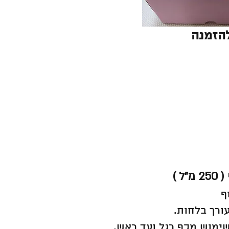
הזמנה
ל )
ף
ורך בלחות.
לשימוש מכף רגל ועד ראש.