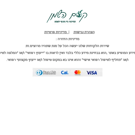
מדיניות פרטיות
הצהרת נגישות
| מדיניות פרטיות
מדיניות החזרה :
שירות הלקוחות שלנו יעשה הכל על מנת שתהיו מרוצים.ות
ידע המופיע באתר ,הוא בבחינת מידע כללי בלבד ואין לראות בו "ייעוץ רפואי" ו/או "המלצה לטיפ
ו/או "תחליף לטיפול רפואי אישי" והוא אינו בא במקום טיפול ו/או ייעוץ מקצועי רפואי.
לבנדר טבעי, לבנדר, שמני מרפא, קרם פנים, קרם לחות טבעי, קרם לחות לגוף, קוקוס, חוח
אלוורה, קרם על בסיס טבעי, קלנדולה, קמומיל, סבון לפנים, סבון לגוף
shiri.samoelov@gmail.com
קסםהשמן | תל אביב יפו | 050-6794003 |
©2020 by kesem hashemen. Proudly created with
Wix.com